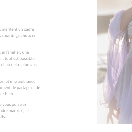
t méritent un cadre
es shootings photo en
ier familier, une
n, tout est possible.
 et au-delà selon vos
riés, et une ambiance
moment de partage et de
ez bien.
e vous puissiez
adre maîtrisé, le
tive.