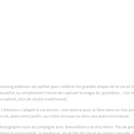
hooting extérieur est parfait pour célébrer les grandes étapes de la vie en 
ouvailles ou simplement l’envie de capturer la magie du quotidien… Ces in
e naturel, loin du studio traditionnel.
 l’émotion s’adapte à vos envies : une séance peut se faire dans un lieu pu
cile, dans votre jardin, sur votre terrasse ou dans une pièce lumineuse.
hotographe vous accompagne avec bienveillance et discrétion. Pas de poses
ilégie la spontanéité, la tendresse, les éclats de rire et les gestes naturel