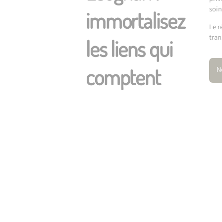
soin
immortalisez
Le r
tran
les liens qui
comptent
N