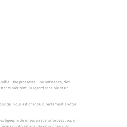
famille. Une grossesse, une naissance, des
stants méritent un regard sensible et un
blic qui vous est cher ou directement à votre
 figées ni de mises en scène forcées : ici, on
s. Chaque photo est ensuite retouchée avec