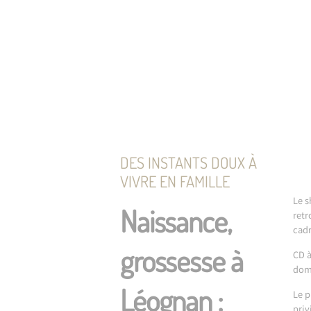
DES INSTANTS DOUX À
VIVRE EN FAMILLE
Le s
Naissance,
retr
cadr
grossesse à
CD à
domi
Léognan :
Le p
priv