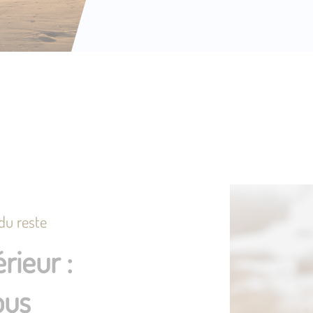
 du reste
rieur :
ous