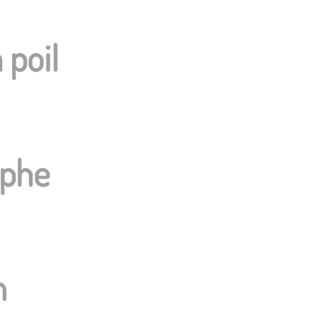
 poil
ophe
n