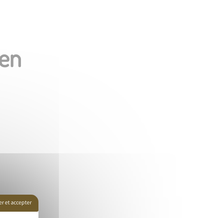
ien
r et accepter
issance
Galerie photo
Contact