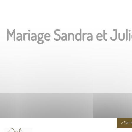
Mariage Sandra et Jul
Ferme
aphe mariage
Shooting extérieur
Grossesse & na