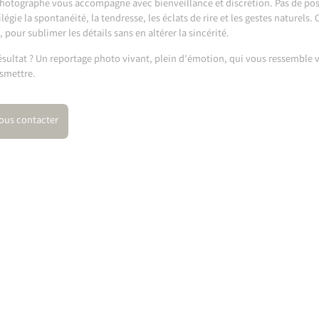
hotographe vous accompagne avec bienveillance et discrétion. Pas de poses
ilégie la spontanéité, la tendresse, les éclats de rire et les gestes naturel
, pour sublimer les détails sans en altérer la sincérité.
ésultat ? Un reportage photo vivant, plein d’émotion, qui vous ressemble v
smettre.
ous contacter