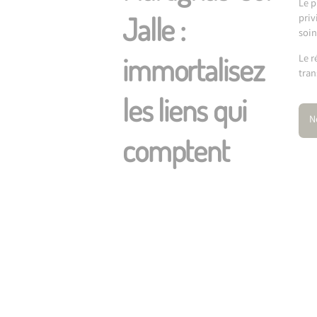
Le p
Jalle :
priv
soin
immortalisez
Le r
tran
les liens qui
N
comptent