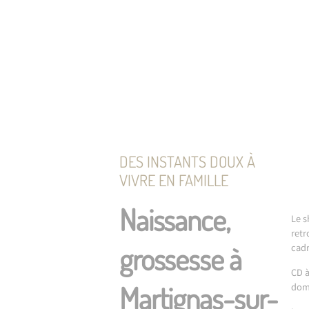
DES INSTANTS DOUX À
VIVRE EN FAMILLE
Naissance,
Le s
retr
grossesse à
cadr
CD à
Martignas-sur-
domi