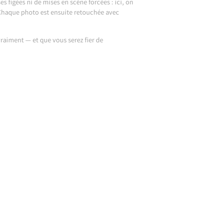
 figées ni de mises en scène forcées : ici, on
s. Chaque photo est ensuite retouchée avec
raiment — et que vous serez fier de