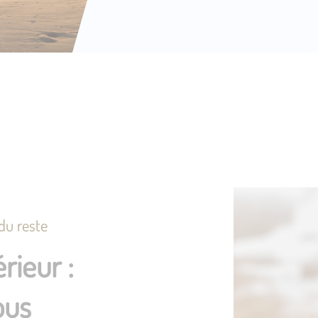
 du reste
rieur :
ous