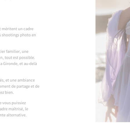
t méritent un cadre
es shootings photo en
ier familier, une
n, tout est possible.
la Gironde, et au-delà
riés, et une ambiance
moment de partage et de
ez bien.
e vous puissiez
adre maîtrisé, le
nte alternative.