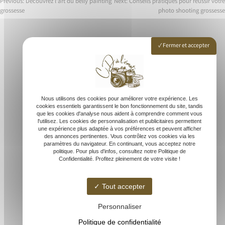
Previous:
Découvrez l’art du belly painting
Next:
Conseils pratiques pour réussir votre
grossesse
photo shooting grossesse
Navigation
de
Fermer et accepter
l’article
Accueil
Studio photo
Photographe mariage
Nous utilisons des cookies pour améliorer votre expérience. Les
Shooting extérieur
cookies essentiels garantissent le bon fonctionnement du site, tandis
que les cookies d'analyse nous aident à comprendre comment vous
Grossesse & naissance
l'utilisez. Les cookies de personnalisation et publicitaires permettent
Galerie photo
une expérience plus adaptée à vos préférences et peuvent afficher
des annonces pertinentes. Vous contrôlez vos cookies via les
Contact
paramètres du navigateur. En continuant, vous acceptez notre
politique. Pour plus d'infos, consultez notre Politique de
Confidentialité. Profitez pleinement de votre visite !
Tout accepter
Personnaliser
Politique de confidentialité