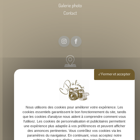
Galerie photo
Contact
54 rue elise deroche, 33127 Martignas-sur-Jalle
Fermer et accepter
Lundi - Samedi : 9h - 18h
Nous utilisons des cookies pour améliorer votre expérience. Les
cookies essentiels garantissent le bon fonctionnement du site, tandis
que les cookies d'analyse nous aident à comprendre comment vous
l'utilisez. Les cookies de personnalisation et publicitaires permettent
une expérience plus adaptée à vos préférences et peuvent afficher
des annonces pertinentes. Vous contrôlez vos cookies via les
paramètres du navigateur. En continuant, vous acceptez notre
contact@cdalemotion.fr