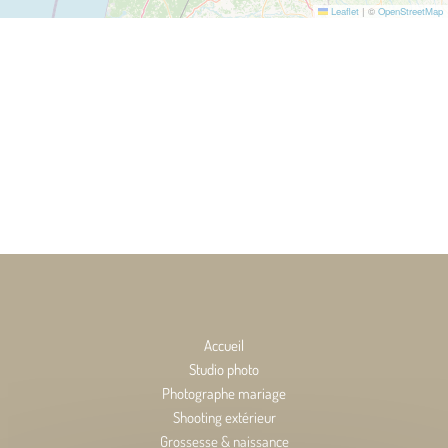
Leaflet
|
©
OpenStreetMap
Accueil
Studio photo
Photographe mariage
Shooting extérieur
Grossesse & naissance