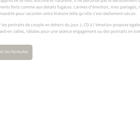
approche se veut discrète et naturelle. Il ne perturbe pas le déroulement d
nts forts comme aux détails fugaces. Larmes d’émotion, rires partagés, 
tanéité pour raconter votre histoire telle qu’elle s’est réellement vécue.
 les portraits de couple en dehors du jour J, CD à l’émotion propose éga
ard-en-Jalles
, idéales pour une séance engagement ou des portraits en lum
oir les formules