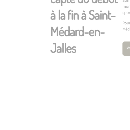
Son 
mome
à la fin à Saint-
spon
Pour
Médard-en-
Méd
Jalles
V