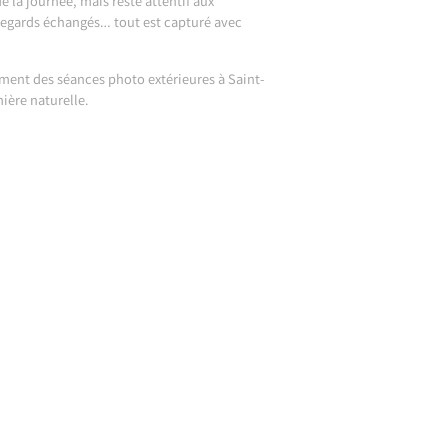
e la journée, mais reste attentif aux
regards échangés… tout est capturé avec
lement des
séances photo extérieures à Saint-
ière naturelle.