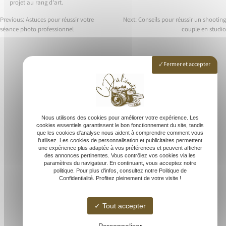
projet au rang d’art.
Previous:
Astuces pour réussir votre
Next:
Conseils pour réussir un shooting
séance photo professionnel
couple en studio
Navigation
de
Fermer et accepter
l’article
Accueil
Studio photo
Photographe mariage
Nous utilisons des cookies pour améliorer votre expérience. Les
Shooting extérieur
cookies essentiels garantissent le bon fonctionnement du site, tandis
que les cookies d'analyse nous aident à comprendre comment vous
Grossesse & naissance
l'utilisez. Les cookies de personnalisation et publicitaires permettent
Galerie photo
une expérience plus adaptée à vos préférences et peuvent afficher
des annonces pertinentes. Vous contrôlez vos cookies via les
Contact
paramètres du navigateur. En continuant, vous acceptez notre
politique. Pour plus d'infos, consultez notre Politique de
Confidentialité. Profitez pleinement de votre visite !
Tout accepter