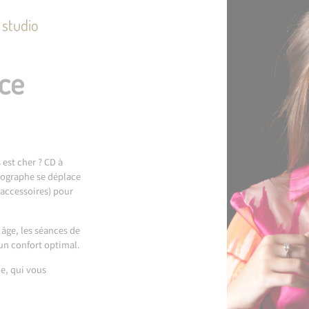
n studio
nce
 est cher ? CD à
tographe se déplace
 accessoires) pour
 âge, les séances de
un confort optimal.
ie, qui vous