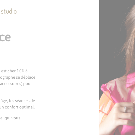
n studio
nce
 est cher ? CD à
tographe se déplace
 accessoires) pour
 âge, les séances de
un confort optimal.
ie, qui vous