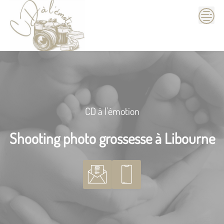
Skip
to
content
CD à l'émotion
Shooting photo grossesse à Libourne