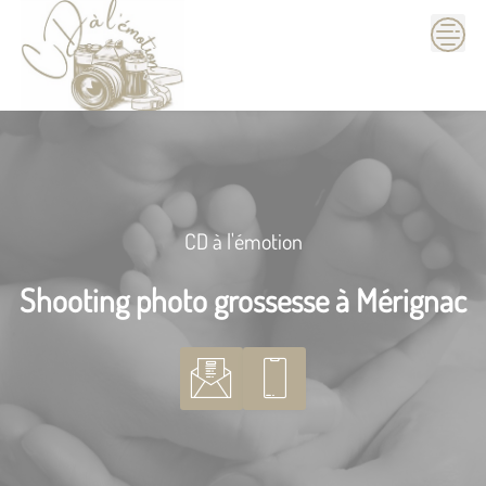
Skip
to
content
CD à l'émotion
Shooting photo grossesse à Mérignac