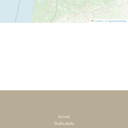
Leaflet
|
©
OpenStreetMap
Accueil
Studio photo