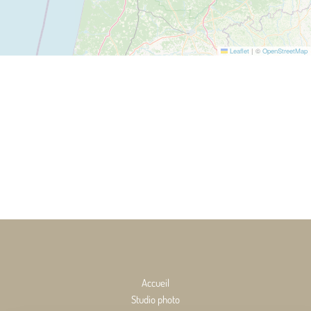
Leaflet
|
©
OpenStreetMap
Accueil
Studio photo