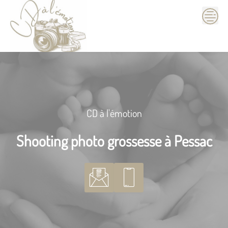
Skip
to
content
CD à l'émotion
Shooting photo grossesse à Pessac